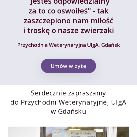
"Jesteś odpowiedzialny
za to co oswoiłeś" - tak
zaszczepiono nam miłość
i troskę o nasze zwierzaki
Przychodnia Weterynaryjna UlgA, Gdańsk
Umów wizytę
Serdecznie zapraszamy
do Przychodni Weterynaryjnej UlgA
w Gdańsku